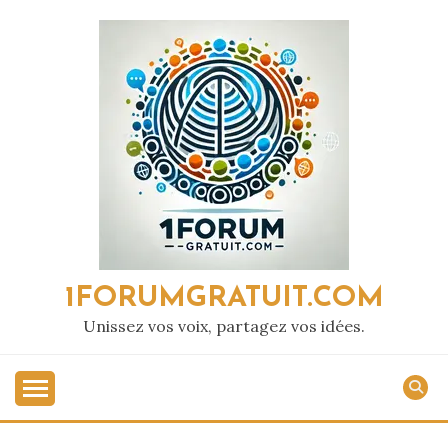
Passer
au
contenu
1FORUMGRATUIT.COM
Unissez vos voix, partagez vos idées.