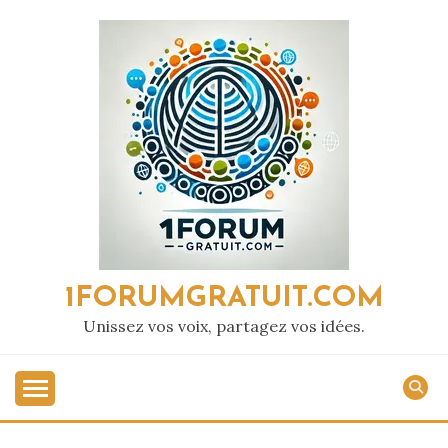
Passer
au
contenu
1FORUMGRATUIT.COM
Unissez vos voix, partagez vos idées.