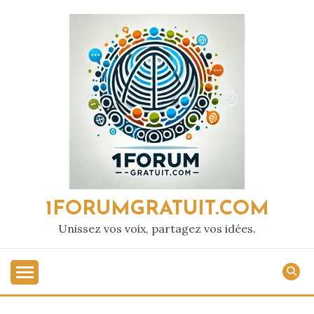
Passer
au
contenu
1FORUMGRATUIT.COM
Unissez vos voix, partagez vos idées.