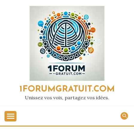
Passer
au
contenu
1FORUMGRATUIT.COM
Unissez vos voix, partagez vos idées.