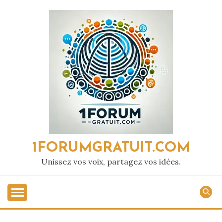
Passer
au
contenu
1FORUMGRATUIT.COM
Unissez vos voix, partagez vos idées.