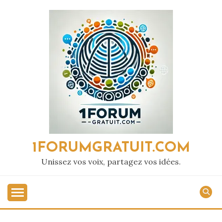
Passer
au
contenu
1FORUMGRATUIT.COM
Unissez vos voix, partagez vos idées.