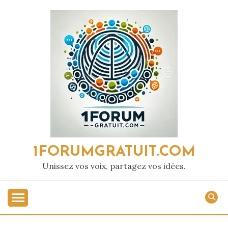
Passer
au
contenu
1FORUMGRATUIT.COM
Unissez vos voix, partagez vos idées.