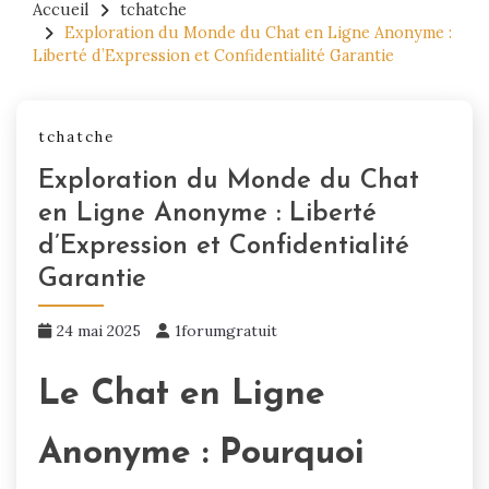
Accueil
tchatche
Exploration du Monde du Chat en Ligne Anonyme :
Liberté d’Expression et Confidentialité Garantie
tchatche
Exploration du Monde du Chat
en Ligne Anonyme : Liberté
d’Expression et Confidentialité
Garantie
24 mai 2025
1forumgratuit
Le Chat en Ligne
Anonyme : Pourquoi