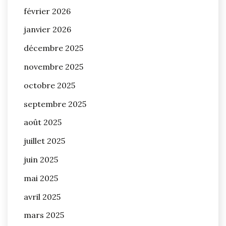
février 2026
janvier 2026
décembre 2025
novembre 2025
octobre 2025
septembre 2025
août 2025
juillet 2025
juin 2025
mai 2025
avril 2025
mars 2025