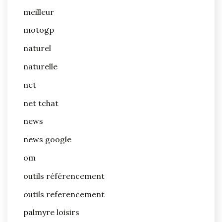
meilleur
motogp
naturel
naturelle
net
net tchat
news
news google
om
outils référencement
outils referencement
palmyre loisirs