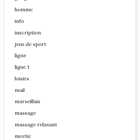
homme
info
inscription
jeux de sport
ligne
ligue 1
loisirs
mail
marseillais
massage
massage relaxant
meetic