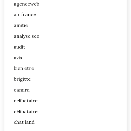
agenceweb
air france
amitie
analyse seo
audit
avis
bien etre
brigitte
camira
celibataire
célibataire
chat land