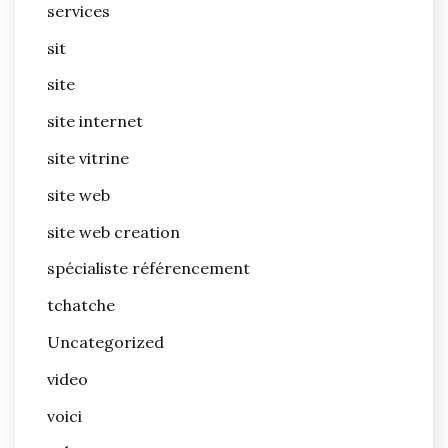
services
sit
site
site internet
site vitrine
site web
site web creation
spécialiste référencement
tchatche
Uncategorized
video
voici