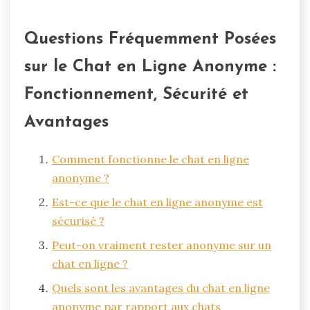
Questions Fréquemment Posées
sur le Chat en Ligne Anonyme :
Fonctionnement, Sécurité et
Avantages
Comment fonctionne le chat en ligne
anonyme ?
Est-ce que le chat en ligne anonyme est
sécurisé ?
Peut-on vraiment rester anonyme sur un
chat en ligne ?
Quels sont les avantages du chat en ligne
anonyme par rapport aux chats