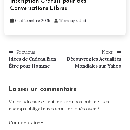
Inscription Gratuit pour des
Conversations Libres
02 décembre 2025
1forumgratuit
Previous:
Next:
Navigation
Idées de Cadeau Bien-
Découvrez les Actualités
de
Être pour Homme
Mondiales sur Yahoo
l’article
Laisser un commentaire
Votre adresse e-mail ne sera pas publiée.
Les
champs obligatoires sont indiqués avec
*
Commentaire
*