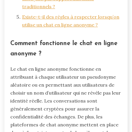
traditionnels ?
Existe-t-il des règles à respecter lorsqu’on
utilise un chat en ligne anonyme ?
Comment fonctionne le chat en ligne
anonyme ?
Le chat en ligne anonyme fonctionne en
attribuant à chaque utilisateur un pseudonyme
aléatoire ou en permettant aux utilisateurs de
choisir un nom d’utilisateur qui ne révèle pas leur
identité réelle. Les conversations sont
généralement cryptées pour assurer la
confidentialité des échanges. De plus, les
plateformes de chat anonyme mettent en place