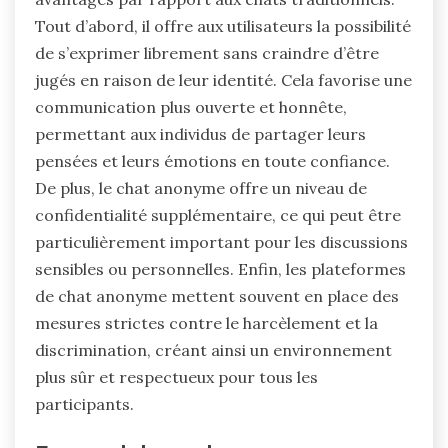
Tout d’abord, il offre aux utilisateurs la possibilité
de s’exprimer librement sans craindre d’être
jugés en raison de leur identité. Cela favorise une
communication plus ouverte et honnête,
permettant aux individus de partager leurs
pensées et leurs émotions en toute confiance.
De plus, le chat anonyme offre un niveau de
confidentialité supplémentaire, ce qui peut être
particulièrement important pour les discussions
sensibles ou personnelles. Enfin, les plateformes
de chat anonyme mettent souvent en place des
mesures strictes contre le harcèlement et la
discrimination, créant ainsi un environnement
plus sûr et respectueux pour tous les
participants.