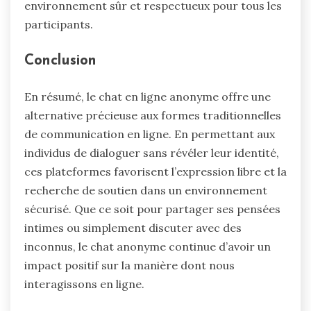
environnement sûr et respectueux pour tous les
participants.
Conclusion
En résumé, le chat en ligne anonyme offre une
alternative précieuse aux formes traditionnelles
de communication en ligne. En permettant aux
individus de dialoguer sans révéler leur identité,
ces plateformes favorisent l’expression libre et la
recherche de soutien dans un environnement
sécurisé. Que ce soit pour partager ses pensées
intimes ou simplement discuter avec des
inconnus, le chat anonyme continue d’avoir un
impact positif sur la manière dont nous
interagissons en ligne.