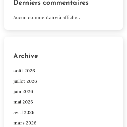
Derniers commentaires
Aucun commentaire à afficher.
Archive
août 2026
juillet 2026
juin 2026
mai 2026
avril 2026
mars 2026