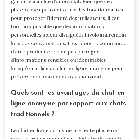
garantie absolue d’anonymat. Bien que ces
plateformes puissent offrir des fonctionnalités
pour protéger l’identité des utilisateurs, il est
toujours possible que des informations
personnelles soient divulguées involontairement
lors des conversations. Il est donc recommandé
d’être prudent et de ne pas partager
d’informations sensibles ou identifiables
lorsqu’on utilise un chat en ligne anonyme pour
préserver au maximum son anonymat.
Quels sont les avantages du chat en
ligne anonyme par rapport aux chats
traditionnels ?
Le chat en ligne anonyme présente plusieurs
avantages par rapport aux chats traditionnels.