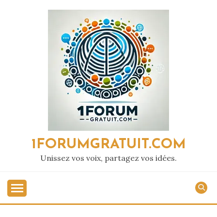
Passer
au
contenu
1FORUMGRATUIT.COM
Unissez vos voix, partagez vos idées.