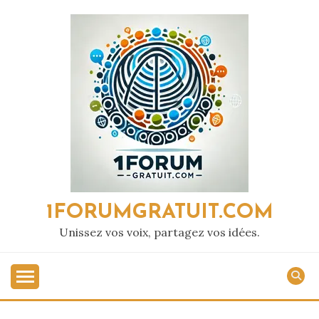
Passer
au
contenu
1FORUMGRATUIT.COM
Unissez vos voix, partagez vos idées.