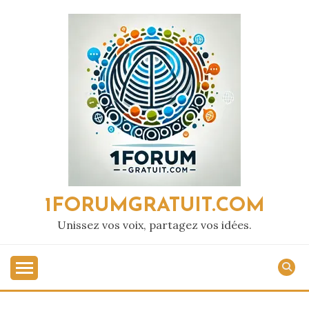
Passer
au
contenu
1FORUMGRATUIT.COM
Unissez vos voix, partagez vos idées.