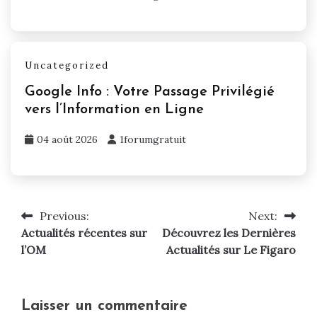
Uncategorized
Google Info : Votre Passage Privilégié
vers l’Information en Ligne
04 août 2026
1forumgratuit
Previous:
Next:
Navigation
Actualités récentes sur
Découvrez les Dernières
de
l’OM
Actualités sur Le Figaro
l’article
Laisser un commentaire