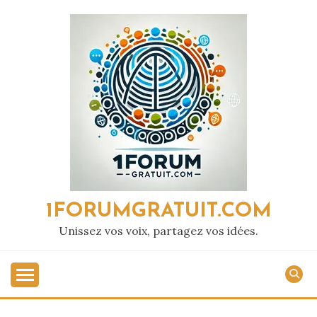
Passer
au
contenu
1FORUMGRATUIT.COM
Unissez vos voix, partagez vos idées.