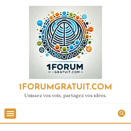
Passer
au
contenu
1FORUMGRATUIT.COM
Unissez vos voix, partagez vos idées.