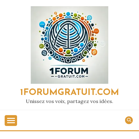
Passer
au
contenu
1FORUMGRATUIT.COM
Unissez vos voix, partagez vos idées.