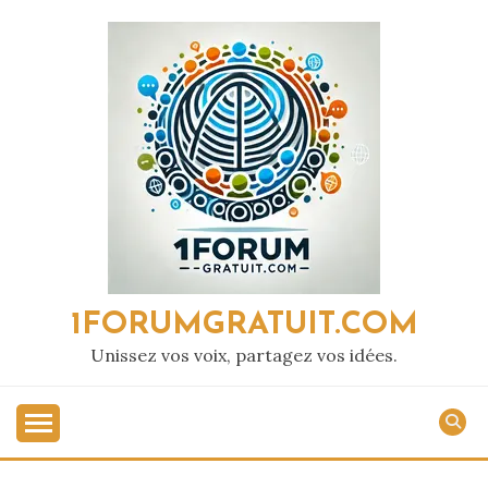
Passer
au
contenu
1FORUMGRATUIT.COM
Unissez vos voix, partagez vos idées.