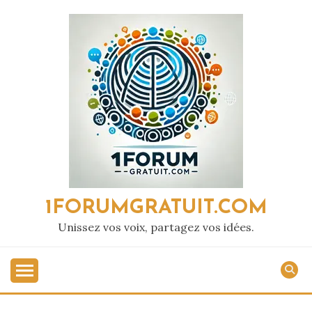
Passer
au
contenu
1FORUMGRATUIT.COM
Unissez vos voix, partagez vos idées.