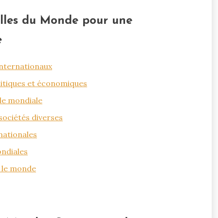
elles du Monde pour une
e
internationaux
olitiques et économiques
lle mondiale
sociétés diverses
rnationales
ondiales
r le monde