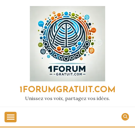
Passer
au
contenu
1FORUMGRATUIT.COM
Unissez vos voix, partagez vos idées.